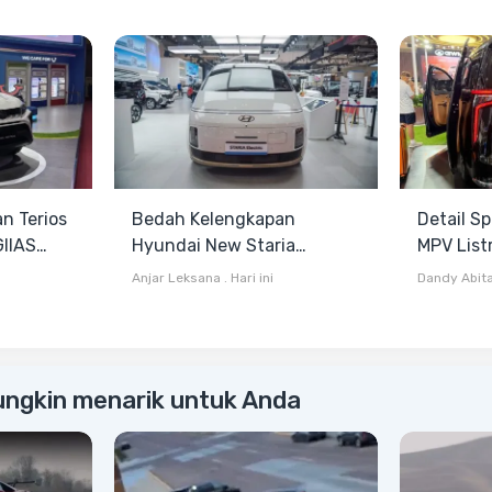
n Terios
Bedah Kelengkapan
Detail Sp
GIIAS
Hyundai New Staria
MPV List
as
Electric dan Hybrid yang
Dilepas 
Anjar Leksana
.
Hari ini
Dandy Abit
Dikenalkan di GIIAS 2026
2026
ungkin menarik untuk Anda