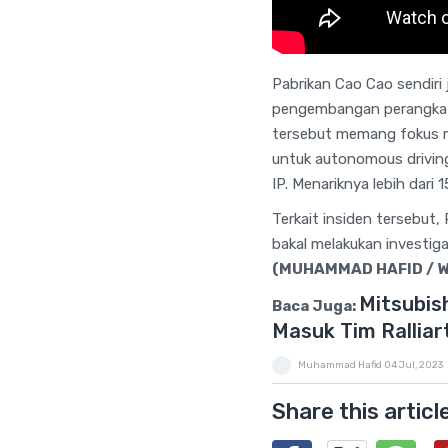
Pabrikan Cao Cao sendiri
pengembangan perangkat b
tersebut memang fokus 
untuk autonomous driving
IP. Menariknya lebih dar
Terkait insiden tersebut
bakal melakukan investi
(MUHAMMAD HAFID / W
Mitsubis
Baca Juga:
Masuk Tim Ralliar
Muhammad Hafid
04 Jul, 2023
Share this articl