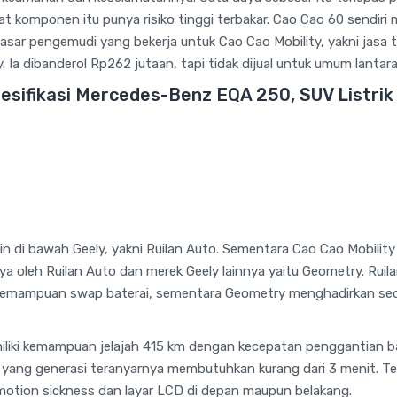
komponen itu punya risiko tinggi terbakar. Cao Cao 60 sendiri
ar pengemudi yang bekerja untuk Cao Cao Mobility, yakni jasa 
y. Ia dibanderol Rp262 jutaan, tapi tidak dijual untuk umum lantara
esifikasi Mercedes-Benz EQA 250, SUV Listri
ain di bawah Geely, yakni Ruilan Auto. Sementara Cao Cao Mobilit
knya oleh Ruilan Auto dan merek Geely lainnya yaitu Geometry. Ru
emampuan swap baterai, sementara Geometry menghadirkan se
liki kemampuan jelajah 415 km dengan kecepatan penggantian bat
o yang generasi teranyarnya membutuhkan kurang dari 3 menit. Te
motion sickness dan layar LCD di depan maupun belakang.