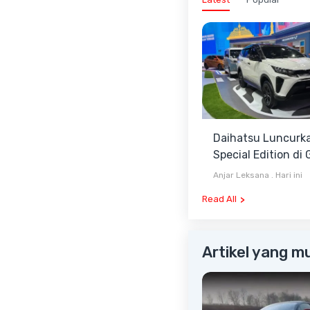
Daihatsu Luncurka
Special Edition di 
2026, Stok Terbat
Anjar Leksana
.
Hari ini
Read All
Artikel yang m