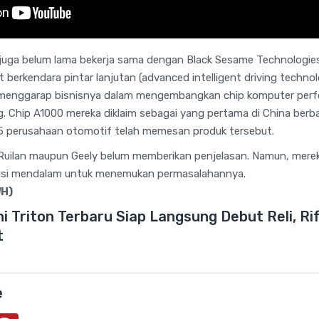
 juga belum lama bekerja sama dengan Black Sesame Technologie
erkendara pintar lanjutan (advanced intelligent driving techno
menggarap bisnisnya dalam mengembangkan chip komputer perfo
. Chip A1000 mereka diklaim sebagai yang pertama di China berba
i 15 perusahaan otomotif telah memesan produk tersebut.
, Ruilan maupun Geely belum memberikan penjelasan. Namun, mer
gasi mendalam untuk menemukan permasalahannya.
H)
hi Triton Terbaru Siap Langsung Debut Reli, R
t
e