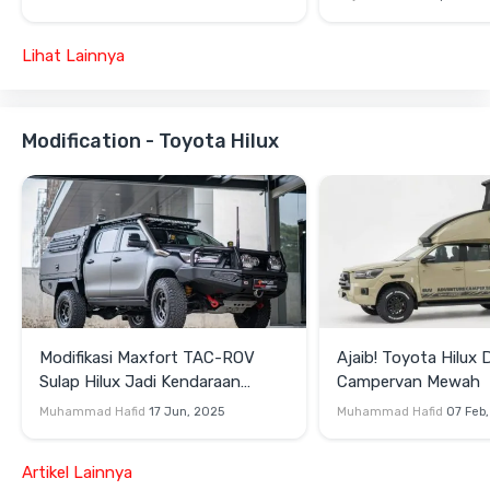
Lihat Lainnya
Modification - Toyota Hilux
Modifikasi Maxfort TAC-ROV
Ajaib! Toyota Hilux 
Sulap Hilux Jadi Kendaraan
Campervan Mewah
Taktis, Siap Gempur Pasar Global
Muhammad Hafid
17 Jun, 2025
Muhammad Hafid
07 Feb
Artikel Lainnya