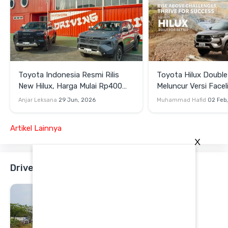
Toyota Indonesia Resmi Rilis
Toyota Hilux Double
New Hilux, Harga Mulai Rp400
Meluncur Versi Facel
Jutaan
Fitur dan Tampilan
Anjar Leksana
29 Jun, 2026
Muhammad Hafid
02 Feb
Artikel Lainnya
X
Drives - Toyota Hilux