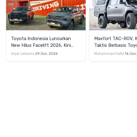
Toyota Indonesia Luncurkan
Maxfort TAC-ROV, 
New Hilux Facelift 2026, Kini
Taktis Berbasis Toyo
Punya Versi EV
yang Serbaguna
Anjar Leksana
29 Jun, 2026
Muhammad Hafid
16 Jun