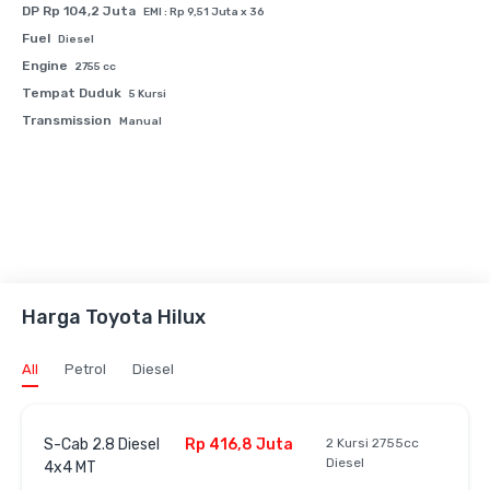
DP Rp 104,2 Juta
EMI : Rp 9,51 Juta x 36
Fuel
Diesel
Engine
2755 cc
Tempat Duduk
5 Kursi
Transmission
Manual
Harga Toyota Hilux
All
Petrol
Diesel
S-Cab 2.8 Diesel
Rp 416,8 Juta
2 Kursi 2755cc
Diesel
4x4 MT