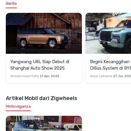
Berita
Yangwang U8L Siap Debut di
Begini Kecanggihan 
Shanghai Auto Show 2025
DiSus System di B
U8
Muhammad Hafid
21 Apr, 2025
Anjar Leksana
27 Jul, 20
Artikel Mobil dari Zigwheels
Motovaganza