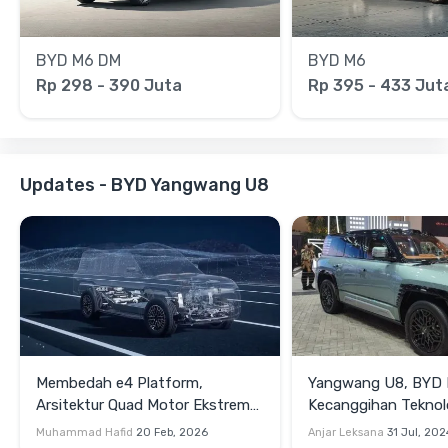
BYD M6 DM
BYD M6
Rp 298 - 390 Juta
Rp 395 - 433 Jut
Updates - BYD Yangwang U8
Membedah e4 Platform,
Yangwang U8, BYD
Arsitektur Quad Motor Ekstrem
Kecanggihan Teknol
dari BYD
System
Muhammad Hafid
20 Feb, 2026
Anjar Leksana
31 Jul, 202