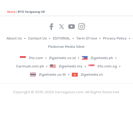
Home
BYD Yangwang U8
About Us
Contact Us
EDITORIAL
Term Of Use
Privacy Policy
Pedoman Media Siber
Oto.com
Zigwheels.co.id
Zigwheels.ph
Carmudi.com.ph
Zigwheels.my
Oto.com.sg
Zigwheels.co.th
Zigwheels.vn
Copyright © 2015-2026 Carvaganza.com. All Rights Reserved.