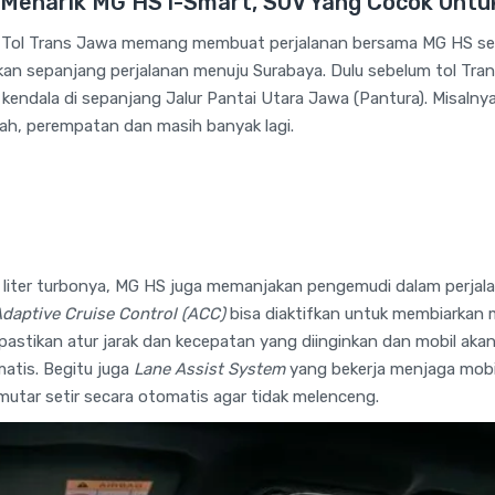
 Menarik MG HS i-Smart, SUV Yang Cocok Untu
ti Tol Trans Jawa memang membuat perjalanan bersama MG HS 
inkan sepanjang perjalanan menuju Surabaya. Dulu sebelum tol Tr
endala di sepanjang Jalur Pantai Utara Jawa (Pantura). Misalnya
ah, perempatan dan masih banyak lagi.
 liter turbonya, MG HS juga memanjakan pengemudi dalam perjalan
daptive Cruise Control (ACC)
bisa diaktifkan untuk membiarkan m
 pastikan atur jarak dan kecepatan yang diinginkan dan mobil ak
atis. Begitu juga
Lane Assist System
yang bekerja menjaga mobil 
memutar setir secara otomatis agar tidak melenceng.