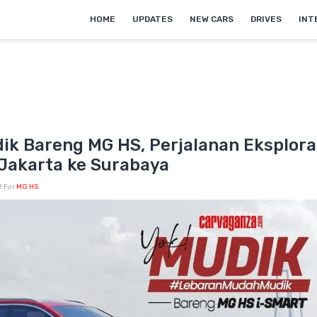
HOME
UPDATES
NEW CARS
DRIVES
INT
ik Bareng MG HS, Perjalanan Eksplora
 Jakarta ke Surabaya
2
For
MG HS