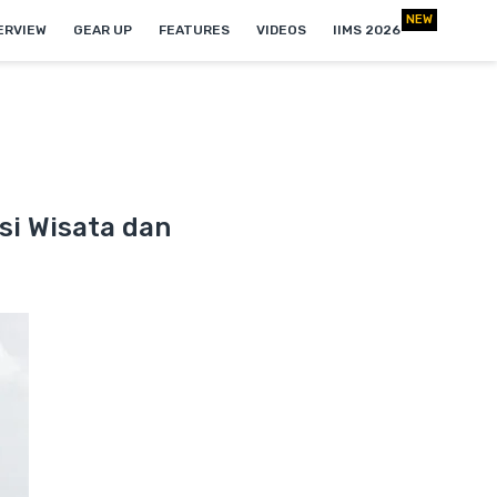
NEW
ERVIEW
GEAR UP
FEATURES
VIDEOS
IIMS 2026
si Wisata dan