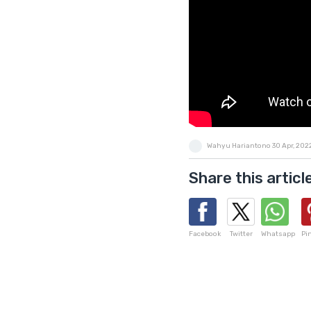
Wahyu Hariantono
30 Apr, 202
Share this articl
Facebook
Twitter
Whatsapp
Pi