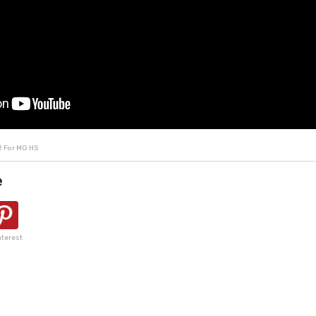
2
For MG HS
e
nterest