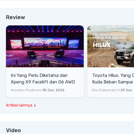
Review
Ini Yang Perlu Diketahui dari
Toyota Hilux, Yang 
Xpeng X9 Facelift dan G6 AWD
Kuda Beban Sampai 
Lifestyle
Anindiyo Pradhono
30 Jun, 2026
Eka Zulkarnain H
29 Jun,
Artikel lainnya
Video