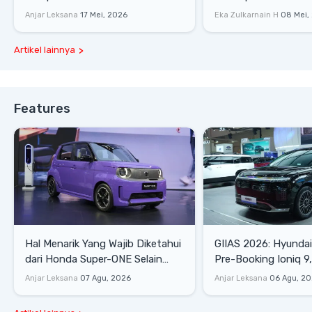
Culture Era 90-an
Gaya Hidup
Anjar Leksana
17 Mei, 2026
Eka Zulkarnain H
08 Mei,
Artikel lainnya
Features
Hal Menarik Yang Wajib Diketahui
GIIAS 2026: Hyunda
dari Honda Super-ONE Selain
Pre-Booking Ioniq 9,
Harga
Rp1,49 Miliar
Anjar Leksana
07 Agu, 2026
Anjar Leksana
06 Agu, 2