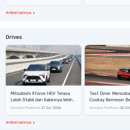
Artikel lainnya
Drives
Mitsubishi Xforce HEV Terasa
Test Drive: Mencoba Geely
Lebih Stabil dan Kabinnya lebih
Coolray Bermesin B
Senyap
di Sirkuit Mandalika
Anindiyo Pradhono
27 Jul, 2026
Anindiyo Pradhono
25 Jul
Artikel lainnya