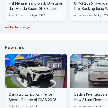
Hal Menarik Yang Wajib Diketahui
GIIAS 2026: Hyunda
dari Honda Super-ONE Selain
Pre-Booking Ioniq 9,
Harga
Rp1,49 Miliar
Anjar Leksana
07 Agu, 2026
Anjar Leksana
06 Agu, 2
Artikel lainnya
New cars
Daihatsu Luncurkan Terios
Bedah Kelengkapan
Special Edition di GIIAS 2026,
New Staria Electric 
Stok Terbatas
yang Dikenalkan di 
Anjar Leksana
Hari ini
Anjar Leksana
Hari ini