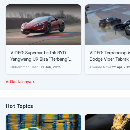
VIDEO: Supercar Listrik BYD
VIDEO: Terpancing W
Yangwang U9 Bisa "Terbang"
Dodge Viper Tabrak M
Lewati Rintangan
Saat Burnout
Muhammad Hafid
08 Jan, 2025
Alvando Noya
22 Apr, 20
Artikel lainnya
Hot Topics