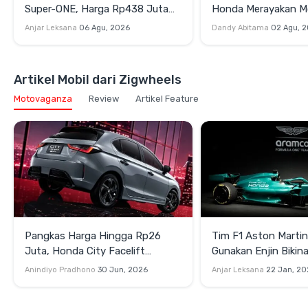
Super-ONE, Harga Rp438 Juta
Honda Merayakan 
OTR Jakarta
Perjalanan Lintas Ge
Anjar Leksana
06 Agu, 2026
Dandy Abitama
02 Agu, 
Artikel Mobil dari Zigwheels
Motovaganza
Review
Artikel Feature
Pangkas Harga Hingga Rp26
Tim F1 Aston Marti
Juta, Honda City Facelift
Gunakan Enjin Biki
Meluncur di Thailand
untuk Balapan 2026
Anindiyo Pradhono
30 Jun, 2026
Anjar Leksana
22 Jan, 20