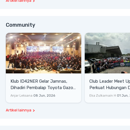
Artikel lainnya
Community
Klub ID42NER Gelar Jamnas,
Club Leader Meet U
Dihadiri Pembalap Toyota Gazoo
Perkuat Hubungan D
Racing
Dengan Komunitas
Anjar Leksana
08 Jun, 2026
Eka Zulkarnain H
01 Jun,
Artikel lainnya