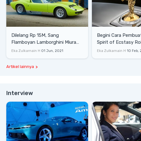
Dilelang Rp 15M, Sang
Begini Cara Pembua
Flamboyan Lamborghini Miura
Spirit of Ecstasy Ro
P400 S
Eka Zulkarnain H
01 Jun, 2021
Eka Zulkarnain H
10 Feb,
Artikel lainnya
Interview