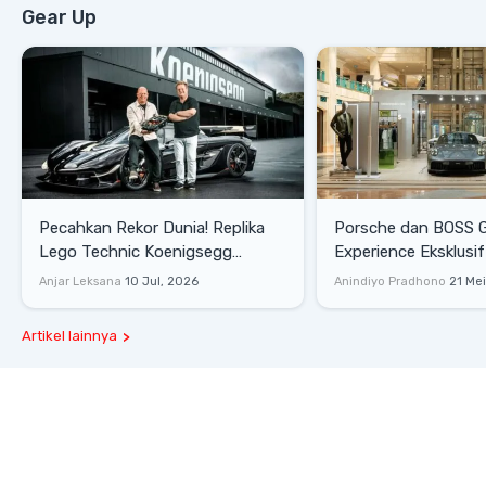
Gear Up
Pecahkan Rekor Dunia! Replika
Porsche dan BOSS 
Lego Technic Koenigsegg
Experience Eksklusif
Sadair's Spear Ukuran Asli Sukses
Senayan, Hadirkan 
Anjar Leksana
10 Jul, 2026
Anindiyo Pradhono
21 Me
Melesat 111 Km/Jam
Gaya Hidup dan Mob
Artikel lainnya