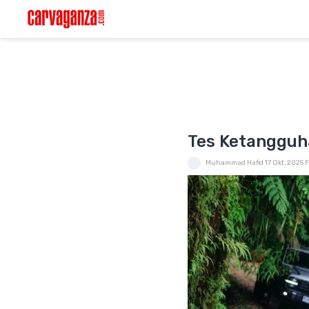
Tes Ketangguha
Muhammad Hafid
17 Okt, 2025
F