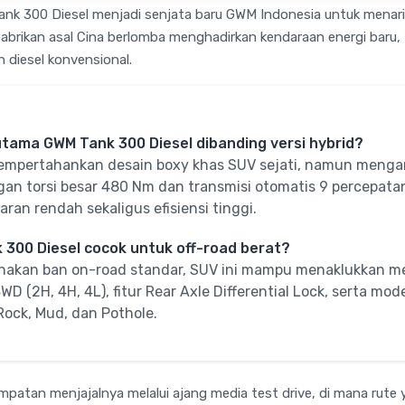
ank 300 Diesel menjadi senjata baru GWM Indonesia untuk mena
 pabrikan asal Cina berlomba menghadirkan kendaraan energi baru,
 diesel konvensional.
tama GWM Tank 300 Diesel dibanding versi hybrid?
empertahankan desain boxy khas SUV sejati, namun mengan
engan torsi besar 480 Nm dan transmisi otomatis 9 percepat
aran rendah sekaligus efisiensi tinggi.
300 Diesel cocok untuk off-road berat?
nakan ban on-road standar, SUV ini mampu menaklukkan me
WD (2H, 4H, 4L), fitur Rear Axle Differential Lock, serta m
Rock, Mud, dan Pothole.
atan menjajalnya melalui ajang media test drive, di mana rute 