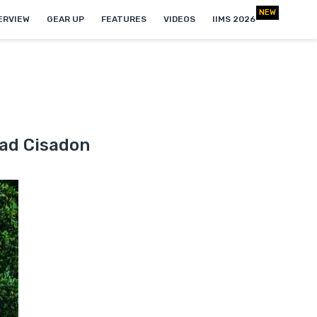
NEW
ERVIEW
GEAR UP
FEATURES
VIDEOS
IIMS 2026
oad Cisadon