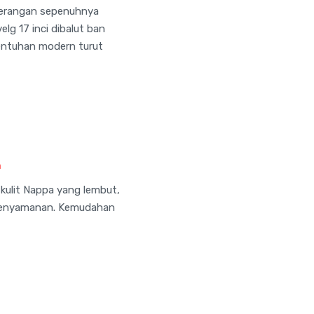
nerangan sepenuhnya
lg 17 inci dibalut ban
entuhan modern turut
a
kulit Nappa yang lembut,
 kenyamanan. Kemudahan