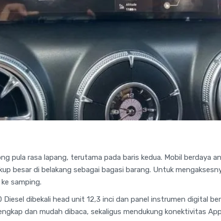
g pula rasa lapang, terutama pada baris kedua. Mobil berdaya a
kup besar di belakang sebagai bagasi barang. Untuk mengakse
 ke samping.
0 Diesel dibekali head unit 12,3 inci dan panel instrumen digital b
 lengkap dan mudah dibaca, sekaligus mendukung konektivitas App