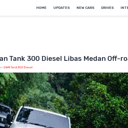
HOME
UPDATES
NEW CARS
DRIVES
INT
n Tank 300 Diesel Libas Medan Off-r
or
GWM Tank 300 Diesel