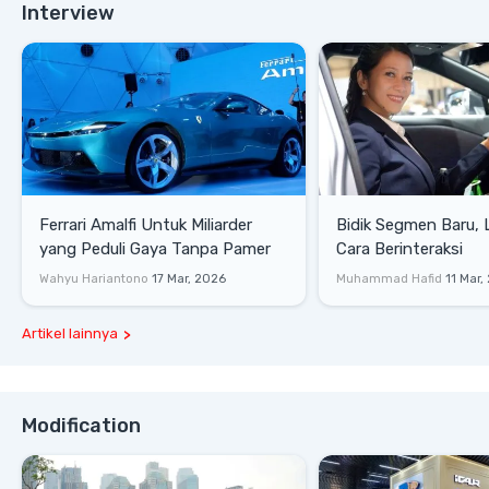
Interview
Ferrari Amalfi Untuk Miliarder
Bidik Segmen Baru,
yang Peduli Gaya Tanpa Pamer
Cara Berinteraksi
Wahyu Hariantono
17 Mar, 2026
Muhammad Hafid
11 Mar,
Artikel lainnya
Modification