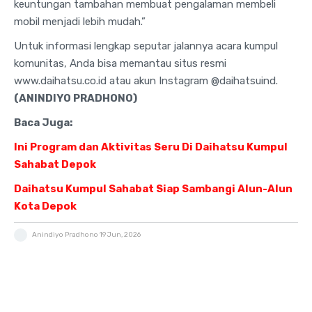
keuntungan tambahan membuat pengalaman membeli
mobil menjadi lebih mudah
.”
Untuk informasi lengkap seputar jalannya acara kumpul
komunitas, Anda bisa memantau situs resmi
www.daihatsu.co.id atau akun Instagram @daihatsuind
.
(ANINDIYO PRADHONO)
Baca Juga:
Ini Program dan Aktivitas Seru Di Daihatsu Kumpul
Sahabat Depok
Daihatsu Kumpul Sahabat Siap Sambangi Alun-Alun
Kota Depok
Anindiyo Pradhono
19 Jun, 2026