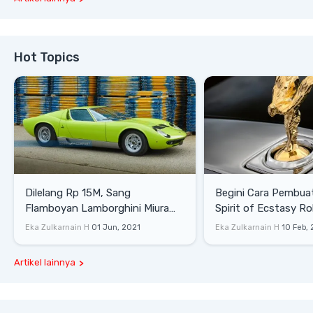
Hot Topics
Dilelang Rp 15M, Sang
Begini Cara Pembua
Flamboyan Lamborghini Miura
Spirit of Ecstasy Ro
P400 S
Eka Zulkarnain H
01 Jun, 2021
Eka Zulkarnain H
10 Feb,
Artikel lainnya