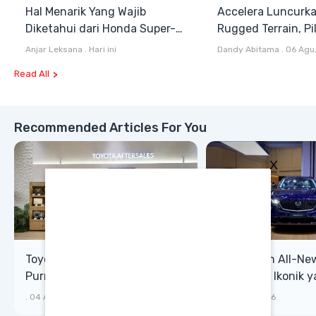
Hal Menarik Yang Wajib
Accelera Luncurk
Diketahui dari Honda Super-
Rugged Terrain, Pi
ONE Selain Harga
Antara All Terrain
Anjar Leksana
.
Hari ini
Dandy Abitama
.
06 Agu
Terrain
Read All
Recommended Articles For You
X
Toyota Perkuat Layanan
Perubahan All-Ne
Purnajual Lewat T-CARE
CX-5: SUV Ikonik 
XTRA, Manfaat Lebih Besar
Bongsor, Mewah, 
.
04 Agu, 2026
.
03 Agu, 2026