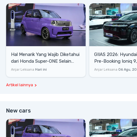
Hal Menarik Yang Wajib Diketahui
GIIAS 2026: Hyunda
dari Honda Super-ONE Selain
Pre-Booking Ioniq 9,
Harga
Rp1,49 Miliar
Anjar Leksana
Hari ini
Anjar Leksana
06 Agu, 2
Artikel lainnya
New cars