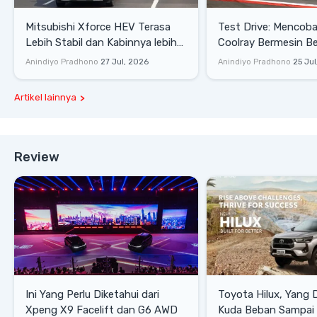
Mitsubishi Xforce HEV Terasa
Test Drive: Mencoba Geely
Lebih Stabil dan Kabinnya lebih
Coolray Bermesin B
Senyap
di Sirkuit Mandalika
Anindiyo Pradhono
27 Jul, 2026
Anindiyo Pradhono
25 Jul
Artikel lainnya
Review
Ini Yang Perlu Diketahui dari
Toyota Hilux, Yang 
Xpeng X9 Facelift dan G6 AWD
Kuda Beban Sampai 