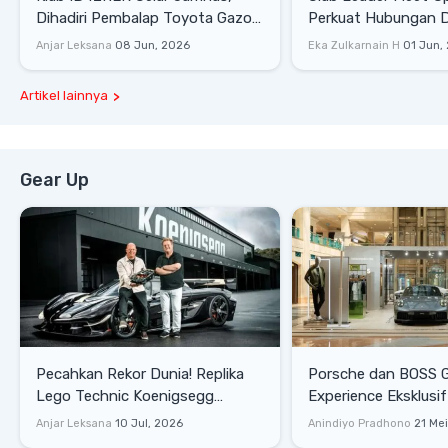
Dihadiri Pembalap Toyota Gazoo
Perkuat Hubungan D
Racing
Dengan Komunitas
Anjar Leksana
08 Jun, 2026
Eka Zulkarnain H
01 Jun,
Artikel lainnya
Gear Up
Pecahkan Rekor Dunia! Replika
Porsche dan BOSS 
Lego Technic Koenigsegg
Experience Eksklusif
Sadair's Spear Ukuran Asli Sukses
Senayan, Hadirkan 
Anjar Leksana
10 Jul, 2026
Anindiyo Pradhono
21 Me
Melesat 111 Km/Jam
Gaya Hidup dan Mob