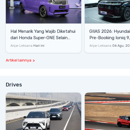
Hal Menarik Yang Wajib Diketahui
GIIAS 2026: Hyunda
dari Honda Super-ONE Selain
Pre-Booking Ioniq 9,
Harga
Rp1,49 Miliar
Anjar Leksana
Hari ini
Anjar Leksana
06 Agu, 2
Artikel lainnya
Drives