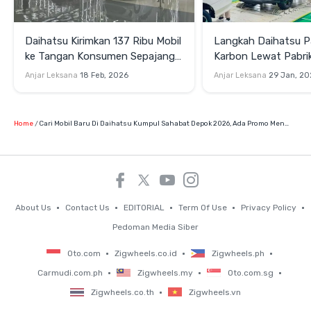
Daihatsu Kirimkan 137 Ribu Mobil
Langkah Daihatsu P
ke Tangan Konsumen Sepajang
Karbon Lewat Pabri
2025
Hybrid
Anjar Leksana
18 Feb, 2026
Anjar Leksana
29 Jan, 20
Home
Cari Mobil Baru Di Daihatsu Kumpul Sahabat Depok 2026, Ada Promo Menarik!
About Us
Contact Us
EDITORIAL
Term Of Use
Privacy Policy
Pedoman Media Siber
Oto.com
Zigwheels.co.id
Zigwheels.ph
Carmudi.com.ph
Zigwheels.my
Oto.com.sg
Zigwheels.co.th
Zigwheels.vn