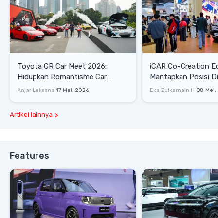
Toyota GR Car Meet 2026:
iCAR Co-Creation E
Hidupkan Romantisme Car
Mantapkan Posisi D
Culture Era 90-an
Gaya Hidup
Anjar Leksana
17 Mei, 2026
Eka Zulkarnain H
08 Mei,
Artikel lainnya
Features