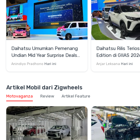
Daihatsu Umumkan Pemenang
Daihatsu Rilis Terios
Undian Mid Year Surprise Deals
Edition di GIIAS 2026
2026
Terbatas Rp264,35 
Anindiyo Pradhono
Hari ini
Anjar Leksana
Hari ini
Artikel Mobil dari Zigwheels
Motovaganza
Review
Artikel Feature