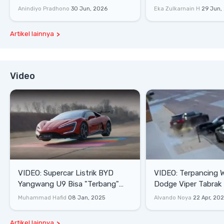
Lifestyle
Anindiyo Pradhono
30 Jun, 2026
Eka Zulkarnain H
29 Jun,
Artikel lainnya
Video
VIDEO: Supercar Listrik BYD
VIDEO: Terpancing W
Yangwang U9 Bisa "Terbang"
Dodge Viper Tabrak M
Lewati Rintangan
Saat Burnout
Muhammad Hafid
08 Jan, 2025
Alvando Noya
22 Apr, 20
Artikel lainnya